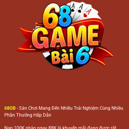
68GB
- Sân Chơi Mang Đến Nhiều Trải Nghiệm Cùng Nhiều
Phần Thưởng Hấp Dẫn
Nạp 100K nhận ngay 88K là khuyến mãi đang được rất