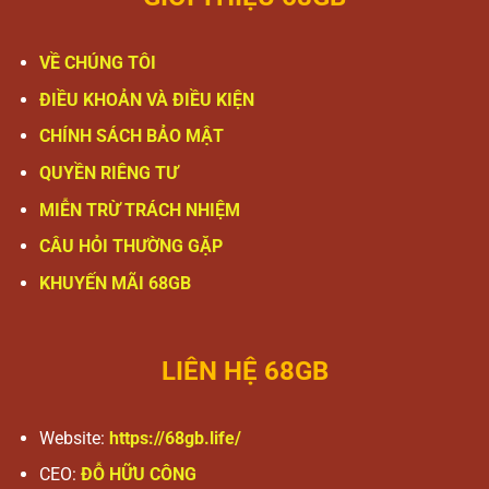
VỀ CHÚNG TÔI
ĐIỀU KHOẢN VÀ ĐIỀU KIỆN
CHÍNH SÁCH BẢO MẬT
QUYỀN RIÊNG TƯ
MIỄN TRỪ TRÁCH NHIỆM
CÂU HỎI THƯỜNG GẶP
KHUYẾN MÃI 68GB
LIÊN HỆ 68GB
Website:
https://68gb.life/
CEO:
ĐỖ HỮU CÔNG