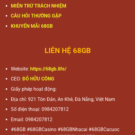
MIỄN TRỪ TRÁCH NHIỆM
CÂU HỎI THƯỜNG GẶP
KHUYẾN MÃI 68GB
LIÊN HỆ 68GB
Website:
https://68gb.life/
CEO:
ĐỖ HỮU CÔNG
Giấy phép hoạt động:
Địa chỉ:
921 Tôn Đản, An Khê, Đà Nẵng, Việt Nam
Số điện thoại:
0984207812
Email:
0984207812
#68GB #68GBCasino #68GBNhacai #68GBCacuoc