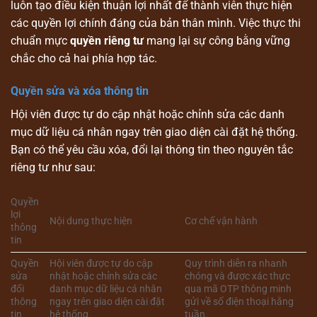
luôn tạo điều kiện thuận lợi nhất để thành viên thực hiện
các quyền lợi chính đáng của bản thân mình. Việc thực thi
chuẩn mực
quyền riêng tư
mang lại sự công bằng vững
chắc cho cả hai phía hợp tác.
Quyền sửa và xóa thông tin
Hội viên được tự do cập nhật hoặc chỉnh sửa các danh
mục dữ liệu cá nhân ngay trên giao diện cài đặt hệ thống.
Bạn có thể yêu cầu xóa, đổi lại thông tin theo nguyên tắc
riêng tư như sau:
Quyền
lợi
Nội dung thực hiện
Cơ chế vận hành
thông
tin
Quyền
Hội viên được tự do cập
Quy trình diễn ra nhanh
sửa
nhật hoặc chỉnh sửa các
chóng và được xác thực
đổi
danh mục dữ liệu cá nhân
qua mã OTP thông minh
thông
ngay trên giao diện cài đặt
gửi về số điện thoại hằng
tin
hệ thống.
tuần.