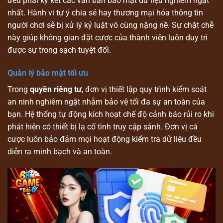
đều phải ký kết các văn bản bảo mật dữ liệu nghiêm ngặt
nhất. Hành vi tự ý chia sẻ hay thương mại hóa thông tin
người chơi sẽ bị xử lý kỷ luật vô cùng nặng nề. Sự chặt chẽ
này giúp không gian đặt cược của thành viên luôn duy trì
được sự trong sạch tuyệt đối.
Quản lý bảo mật tối ưu
Trong
quyền riêng tư
, đơn vị thiết lập quy trình kiểm soát
an ninh nghiêm ngặt nhằm bảo vệ tối đa sự an toàn của
bạn. Hệ thống tự động kích hoạt chế độ cảnh báo rủi ro khi
phát hiện có thiết bị lạ cố tình truy cập sảnh. Đơn vị cá
cược luôn bảo đảm mọi hoạt động kiểm tra dữ liệu đều
diễn ra minh bạch và an toàn.