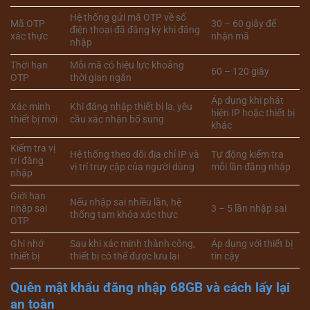
Hệ thống gửi mã OTP về số
Mã OTP
30 – 60 giây để
điện thoại đã đăng ký khi đăng
xác thực
nhận mã
nhập
Thời hạn
Mỗi mã có hiệu lực khoảng
60 – 120 giây
OTP
thời gian ngắn
Áp dụng khi phát
Xác minh
Khi đăng nhập thiết bị lạ, yêu
hiện IP hoặc thiết bị
thiết bị mới
cầu xác nhận bổ sung
khác
Kiểm tra vị
Hệ thống theo dõi địa chỉ IP và
Tự động kiểm tra
trí đăng
vị trí truy cập của người dùng
mỗi lần đăng nhập
nhập
Giới hạn
Nếu nhập sai nhiều lần, hệ
nhập sai
3 – 5 lần nhập sai
thống tạm khóa xác thực
OTP
Ghi nhớ
Sau khi xác minh thành công,
Áp dụng với thiết bị
thiết bị
thiết bị có thể được lưu lại
tin cậy
Quên mật khẩu đăng nhập 68GB và cách lấy lại
an toàn