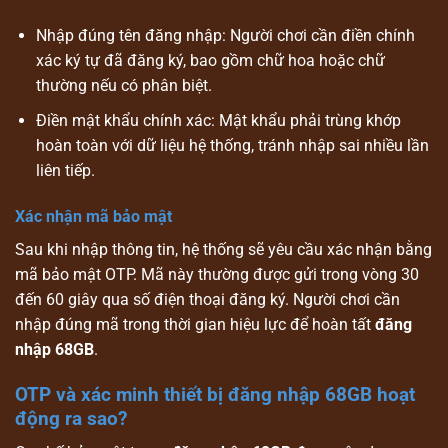
Nhập đúng tên đăng nhập: Người chơi cần điền chính
xác ký tự đã đăng ký, bao gồm chữ hoa hoặc chữ
thường nếu có phân biệt.
Điền mật khẩu chính xác: Mật khẩu phải trùng khớp
hoàn toàn với dữ liệu hệ thống, tránh nhập sai nhiều lần
liên tiếp.
Xác nhận mã bảo mật
Sau khi nhập thông tin, hệ thống sẽ yêu cầu xác nhận bằng
mã bảo mật OTP. Mã này thường được gửi trong vòng 30
đến 60 giây qua số điện thoại đăng ký. Người chơi cần
nhập đúng mã trong thời gian hiệu lực để hoàn tất
đăng
nhập 68GB
.
OTP và xác minh thiết bị đăng nhập 68GB hoạt
động ra sao?