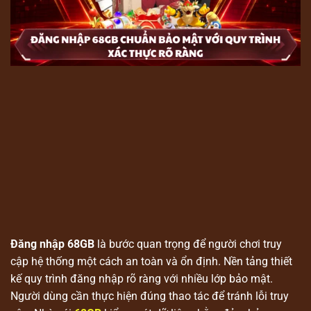
Đăng nhập 68GB
là bước quan trọng để người chơi truy
cập hệ thống một cách an toàn và ổn định. Nền tảng thiết
kế quy trình đăng nhập rõ ràng với nhiều lớp bảo mật.
Người dùng cần thực hiện đúng thao tác để tránh lỗi truy