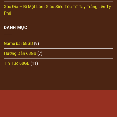
Xóc Đĩa – Bí Mật Làm Giàu Siêu Tốc Từ Tay Trắng Lên Tỷ
Phú
DANH MỤC
Game bài 68GB
(9)
Hướng Dẫn 68GB
(7)
Tin Tức 68GB
(11)