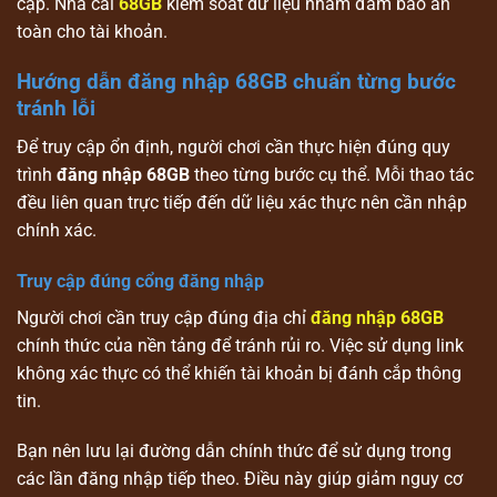
cập. Nhà cái
68GB
kiểm soát dữ liệu nhằm đảm bảo an
toàn cho tài khoản.
Hướng dẫn đăng nhập 68GB chuẩn từng bước
tránh lỗi
Để truy cập ổn định, người chơi cần thực hiện đúng quy
trình
đăng nhập 68GB
theo từng bước cụ thể. Mỗi thao tác
đều liên quan trực tiếp đến dữ liệu xác thực nên cần nhập
chính xác.
Truy cập đúng cổng đăng nhập
Người chơi cần truy cập đúng địa chỉ
đăng nhập 68GB
chính thức của nền tảng để tránh rủi ro. Việc sử dụng link
không xác thực có thể khiến tài khoản bị đánh cắp thông
tin.
Bạn nên lưu lại đường dẫn chính thức để sử dụng trong
các lần đăng nhập tiếp theo. Điều này giúp giảm nguy cơ