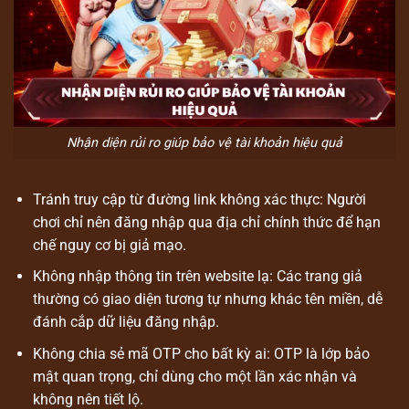
Nhận diện rủi ro giúp bảo vệ tài khoản hiệu quả
Tránh truy cập từ đường link không xác thực: Người
chơi chỉ nên đăng nhập qua địa chỉ chính thức để hạn
chế nguy cơ bị giả mạo.
Không nhập thông tin trên website lạ: Các trang giả
thường có giao diện tương tự nhưng khác tên miền, dễ
đánh cắp dữ liệu đăng nhập.
Không chia sẻ mã OTP cho bất kỳ ai: OTP là lớp bảo
mật quan trọng, chỉ dùng cho một lần xác nhận và
không nên tiết lộ.