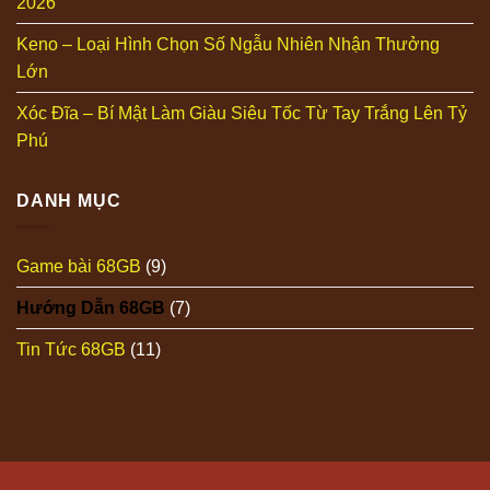
2026
Keno – Loại Hình Chọn Số Ngẫu Nhiên Nhận Thưởng
Lớn
Xóc Đĩa – Bí Mật Làm Giàu Siêu Tốc Từ Tay Trắng Lên Tỷ
Phú
DANH MỤC
Game bài 68GB
(9)
Hướng Dẫn 68GB
(7)
Tin Tức 68GB
(11)