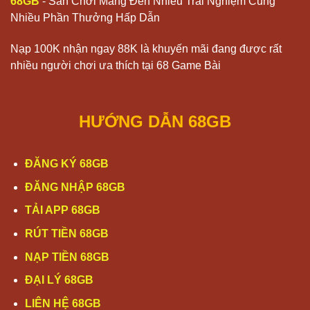
68GB
- Sân Chơi Mang Đến Nhiều Trải Nghiệm Cùng
Nhiều Phần Thưởng Hấp Dẫn
Nạp 100K nhận ngay 88K là khuyến mãi đang được rất
nhiều người chơi ưa thích tại 68 Game Bài
HƯỚNG DẪN 68GB
ĐĂNG KÝ 68GB
ĐĂNG NHẬP 68GB
TẢI APP 68GB
RÚT TIỀN 68GB
NẠP TIỀN 68GB
ĐẠI LÝ 68GB
LIÊN HỆ 68GB