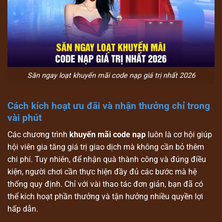
Săn ngay loạt khuyến mãi code nạp giá trị nhất 2026
Cách kích hoạt ưu đãi và nhận thưởng chỉ trong
vài phút
Các chương trình
khuyến mãi code nạp
luôn là cơ hội giúp
hội viên gia tăng giá trị giao dịch mà không cần bỏ thêm
chi phí. Tuy nhiên, để nhận quà thành công và đúng điều
kiện, người chơi cần thực hiện đầy đủ các bước mà hệ
thống quy định. Chỉ với vài thao tác đơn giản, bạn đã có
thể kích hoạt phần thưởng và tận hưởng nhiều quyền lợi
hấp dẫn.