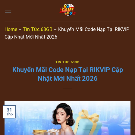
Skip
to
content
Home
–
Tin Tức 68GB
–
Khuyến Mãi Code Nạp Tại RIKVIP
Cập Nhật Mới Nhất 2026
TIN TỨC 68GB
Khuyến Mãi Code Nạp Tại RIKVIP Cập
Nhật Mới Nhất 2026
31
Th5