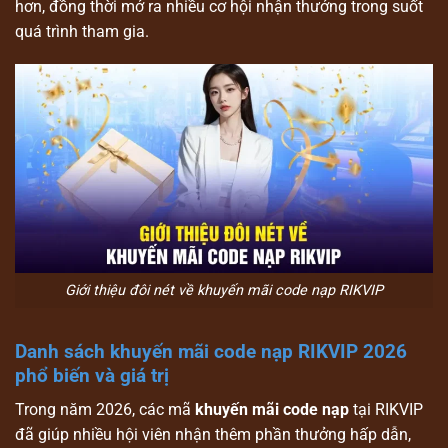
hơn, đồng thời mở ra nhiều cơ hội nhận thưởng trong suốt
quá trình tham gia.
Giới thiệu đôi nét về khuyến mãi code nạp RIKVIP
Danh sách khuyến mãi code nạp RIKVIP 2026
phổ biến và giá trị
Trong năm 2026, các mã
khuyến mãi code nạp
tại RIKVIP
đã giúp nhiều hội viên nhận thêm phần thưởng hấp dẫn,