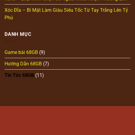
Xóc Đĩa – Bí Mật Làm Giàu Siêu Tốc Từ Tay Trắng Lên Tỷ
Phú
DANH MỤC
Game bài 68GB
(9)
Hướng Dẫn 68GB
(7)
Tin Tức 68GB
(11)