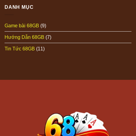
DANH MỤC
Game bài 68GB
(9)
Hướng Dẫn 68GB
(7)
Tin Tức 68GB
(11)