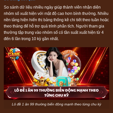
So sánh dữ liệu nhiều ngày giúp thành viên nhận diện
nhóm số xuất hiện với mật độ cao hơn bình thường. Nhiều
nền tảng hiện hiển thị bảng thống kê chi tiết theo tuần hoặc
theo tháng để hỗ trợ quá trình phân tích. Người tham gia
thường tập trung vào nhóm số có tần suất xuất hiện từ 4
đến 6 lần trong 10 kỳ gần nhất.
Lô đề 1 ăn 99 thường biến động mạnh theo từng chu kỳ