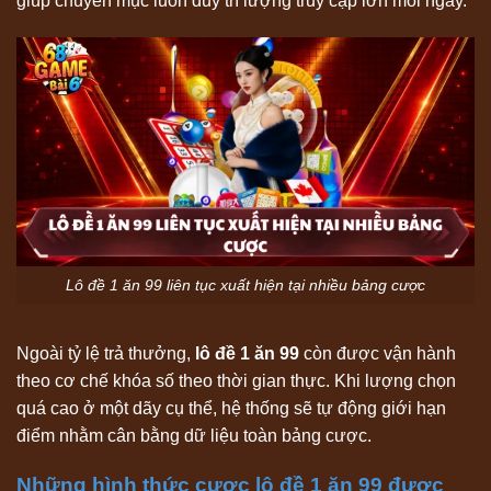
giúp chuyên mục luôn duy trì lượng truy cập lớn mỗi ngày.
Lô đề 1 ăn 99 liên tục xuất hiện tại nhiều bảng cược
Ngoài tỷ lệ trả thưởng,
lô đề 1 ăn 99
còn được vận hành
theo cơ chế khóa số theo thời gian thực. Khi lượng chọn
quá cao ở một dãy cụ thể, hệ thống sẽ tự động giới hạn
điểm nhằm cân bằng dữ liệu toàn bảng cược.
Những hình thức cược lô đề 1 ăn 99 được