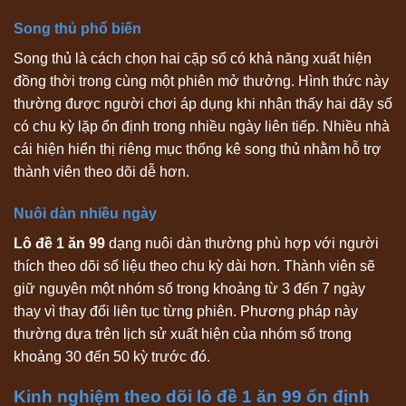
Song thủ phổ biến
Song thủ là cách chọn hai cặp số có khả năng xuất hiện
đồng thời trong cùng một phiên mở thưởng. Hình thức này
thường được người chơi áp dụng khi nhận thấy hai dãy số
có chu kỳ lặp ổn định trong nhiều ngày liên tiếp. Nhiều nhà
cái hiện hiển thị riêng mục thống kê song thủ nhằm hỗ trợ
thành viên theo dõi dễ hơn.
Nuôi dàn nhiều ngày
Lô đề 1 ăn 99
dạng nuôi dàn thường phù hợp với người
thích theo dõi số liệu theo chu kỳ dài hơn. Thành viên sẽ
giữ nguyên một nhóm số trong khoảng từ 3 đến 7 ngày
thay vì thay đổi liên tục từng phiên. Phương pháp này
thường dựa trên lịch sử xuất hiện của nhóm số trong
khoảng 30 đến 50 kỳ trước đó.
Kinh nghiệm theo dõi lô đề 1 ăn 99 ổn định