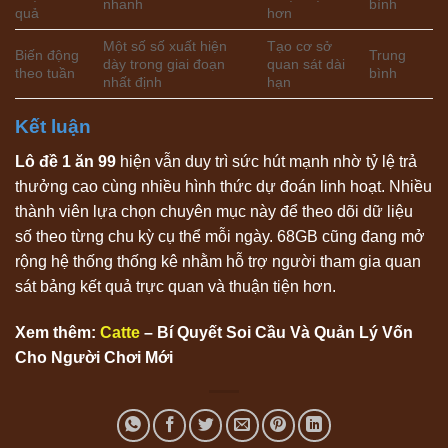
nhanh
bình
quả
hơn
Một số số xuất hiện
Tạo cơ sở
Biến động
Trung
dày trong giai đoạn
quan sát dài
theo tuần
bình
nhất định
hạn
Kết luận
Lô đề 1 ăn 99
hiện vẫn duy trì sức hút mạnh nhờ tỷ lệ trả
thưởng cao cùng nhiều hình thức dự đoán linh hoạt. Nhiều
thành viên lựa chọn chuyên mục này để theo dõi dữ liệu
số theo từng chu kỳ cụ thể mỗi ngày. 68GB cũng đang mở
rộng hệ thống thống kê nhằm hỗ trợ người tham gia quan
sát bảng kết quả trực quan và thuận tiện hơn.
Xem thêm:
Catte
– Bí Quyết Soi Cầu Và Quản Lý Vốn
Cho Người Chơi Mới