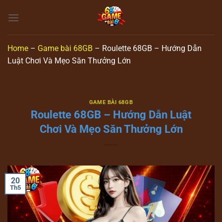
Skip
to
content
Home
–
Game bài 68GB
–
Roulette 68GB – Hướng Dẫn
Luật Chơi Và Mẹo Săn Thưởng Lớn
GAME BÀI 68GB
Roulette 68GB – Hướng Dẫn Luật
Chơi Và Mẹo Săn Thưởng Lớn
20
Th5