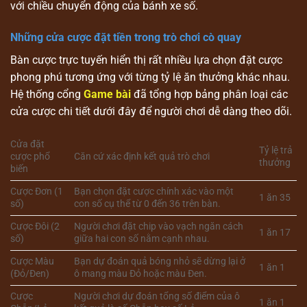
với chiều chuyển động của bánh xe số.
Những cửa cược đặt tiền trong trò chơi cò quay
Bàn cược trực tuyến hiển thị rất nhiều lựa chọn đặt cược
phong phú tương ứng với từng tỷ lệ ăn thưởng khác nhau.
Hệ thống cổng
Game bài
đã tổng hợp bảng phân loại các
cửa cược chi tiết dưới đây để người chơi dễ dàng theo dõi.
Cửa đặt
Tỷ lệ trả
cược phổ
Căn cứ xác định kết quả trò chơi
thưởng
biến
Cược Đơn (1
Bạn chọn đặt cược chính xác vào một
1 ăn 35
số)
con số cụ thể từ 0 đến 36 trên bàn.
Cược Đôi (2
Người chơi đặt chip vào vạch ngăn cách
1 ăn 17
số)
giữa hai con số nằm cạnh nhau.
Cược Màu
Bạn dự đoán quả bóng nhỏ sẽ dừng lại ở
1 ăn 1
(Đỏ/Đen)
ô mang màu Đỏ hoặc màu Đen.
Cược
Người chơi dự đoán tổng số điểm của ô
1 ăn 1