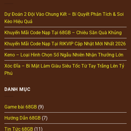
Dự Đoán 2 Đội Vào Chung Kết – Bí Quyết Phân Tích & Soi
Kèo Hiệu Quả
Khuyến Mãi Code Nạp Tại 68GB – Chiêu Săn Quà Khủng
Khuyến Mãi Code Nạp Tại RIKVIP Cập Nhật Mới Nhất 2026
Keno – Loại Hình Chọn Số Ngẫu Nhiên Nhận Thưởng Lớn
Xóc Đĩa – Bí Mật Làm Giàu Siêu Tốc Từ Tay Trắng Lên Tỷ
Phú
DANH MỤC
Game bài 68GB
(9)
Hướng Dẫn 68GB
(7)
Tin Tức 68GB
(11)