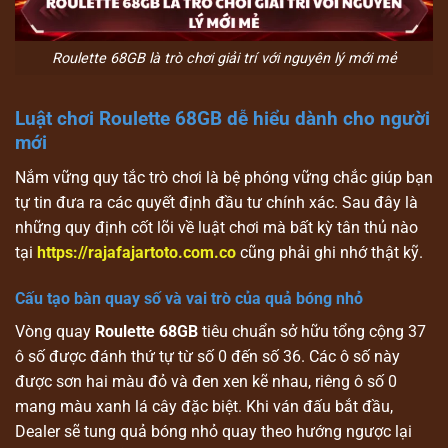
Roulette 68GB là trò chơi giải trí với nguyên lý mới mẻ
Luật chơi Roulette 68GB dễ hiểu dành cho người
mới
Nắm vững quy tắc trò chơi là bệ phóng vững chắc giúp bạn
tự tin đưa ra các quyết định đầu tư chính xác. Sau đây là
những quy định cốt lõi về luật chơi mà bất kỳ tân thủ nào
tại
https://rajafajartoto.com.co
cũng phải ghi nhớ thật kỹ.
Cấu tạo bàn quay số và vai trò của quả bóng nhỏ
Vòng quay
Roulette 68GB
tiêu chuẩn sở hữu tổng cộng 37
ô số được đánh thứ tự từ số 0 đến số 36. Các ô số này
được sơn hai màu đỏ và đen xen kẽ nhau, riêng ô số 0
mang màu xanh lá cây đặc biệt. Khi ván đấu bắt đầu,
Dealer sẽ tung quả bóng nhỏ quay theo hướng ngược lại