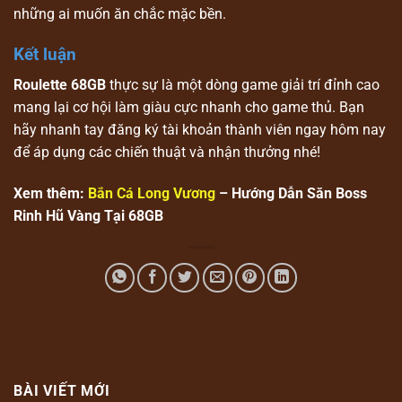
những ai muốn ăn chắc mặc bền.
Kết luận
Roulette 68GB
thực sự là một dòng game giải trí đỉnh cao
mang lại cơ hội làm giàu cực nhanh cho game thủ. Bạn
hãy nhanh tay đăng ký tài khoản thành viên ngay hôm nay
để áp dụng các chiến thuật và nhận thưởng nhé!
Xem thêm:
Bắn Cá Long Vương
– Hướng Dẫn Săn Boss
Rinh Hũ Vàng Tại 68GB
BÀI VIẾT MỚI