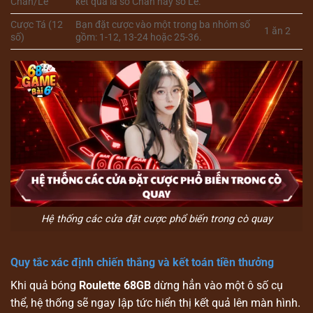
Chẵn/Lẻ
kết quả là số Chẵn hay số Lẻ.
Cược Tá (12
Bạn đặt cược vào một trong ba nhóm số
1 ăn 2
số)
gồm: 1-12, 13-24 hoặc 25-36.
Hệ thống các cửa đặt cược phổ biến trong cò quay
Quy tắc xác định chiến thắng và kết toán tiền thưởng
Khi quả bóng
Roulette 68GB
dừng hẳn vào một ô số cụ
thể, hệ thống sẽ ngay lập tức hiển thị kết quả lên màn hình.